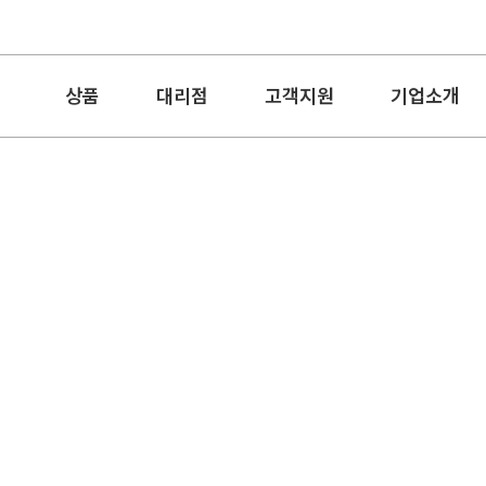
상품
대리점
고객지원
기업소개
 노을40 3매입 세트