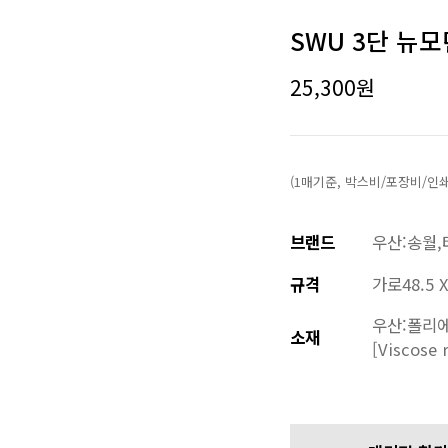
SWU 3단 뉴모
25,300
원
(1매기준, 박스비/포장비/인
브랜드
우산:송월,
규격
가로48.5 X
우산:폴리에
소재
[Viscose 