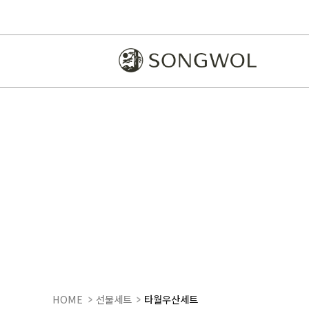
HOME
선물세트
타월우산세트
SWU 3단 뉴모던체크, 송월