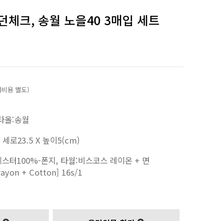
던체크, 송월 노을40 3매입 세트
쇄비용 별도)
타올:송월
 세로23.5 X 높이5(cm)
스터100%-폰지, 타월:비스코스 레이온 + 면
rayon + Cotton] 16s/1