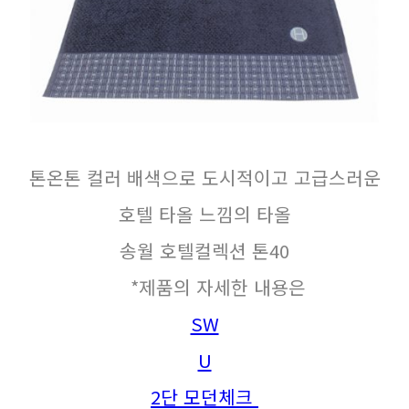
톤온톤 컬러 배색으로 도시적이고 고급스러운
호텔 타올 느낌의 타올
송월 호텔컬렉션 톤40
*제품의 자세한 내용은
SW
U
2단 모던체크