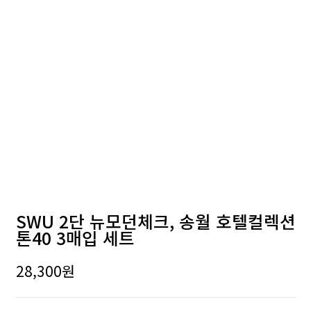
SWU 2단 뉴모던체크, 송월 호텔컬렉션
톤40 3매입 세트
28,300
원