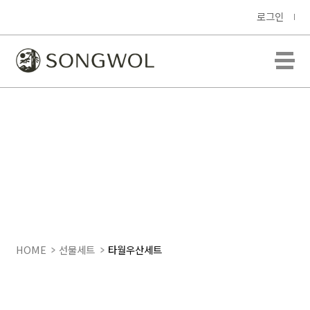
로그인
HOME
선물세트
타월우산세트
SWU 2단 뉴모던체크, 송월 호텔
컬렉션 톤40 3매입 세트