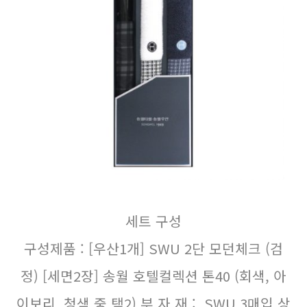
세트 구성
구성제품 : [우산1개] SWU 2단 모던체크 (검
정) [세면2장] 송월 호텔컬렉션 톤40 (회색, 아
이보리, 청색 중 택2) 부 자 재 : SWU 3매입 상