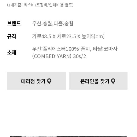
(1매기준, 박스비/포장비/인쇄비용 별도)
브랜드
우산:송월,타올:송월
규격
가로48.5 X 세로23.5 X 높이5(cm)
우산:폴리에스터100%-폰지, 타월:코마사
소재
(COMBED YARN) 30s/2
대리점 찾기
온라인몰 찾기