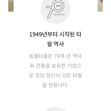
1949년부터 시작된 타
월 역사
송월타올은 70여 년 역사
와 전통을 보유한 기업으
로
장인 정신이 깃든 타월
을 만듭니다.