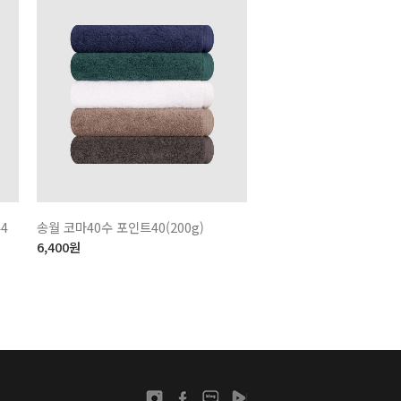
4
송월 코마40수 포인트40(200g)
6,400
원