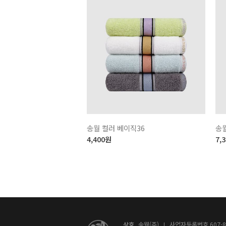
송월 컬러 베이직36
송
4,400
원
7,
상호
송월(주)
사업자등록번호 607-81