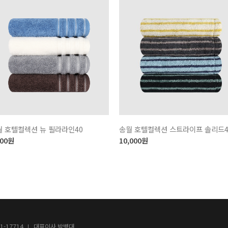
월 호텔컬렉션 뉴 필라라인40
송월 호텔컬렉션 스트라이프 솔리드4
300
원
10,000
원
-17714
대표이사 박병대