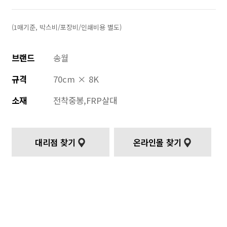
(1매기준, 박스비/포장비/인쇄비용 별도)
브랜드
송월
규격
70cm × 8K
소재
전착중봉,FRP살대
대리점 찾기
온라인몰 찾기