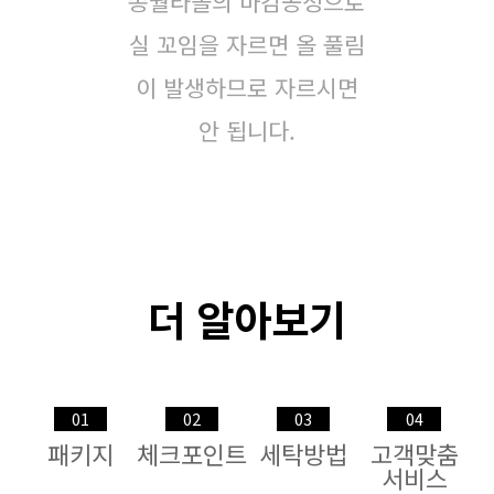
송월타올의 마감공정으로
실 꼬임을 자르면 올 풀림
이 발생하므로 자르시면
안 됩니다.
더 알아보기
01
02
03
04
패키지
체크포인트
세탁방법
고객맞춤
서비스