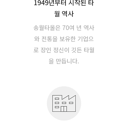
1949년부터 시작된 타
월 역사
송월타올은 70여 년 역사
와 전통을 보유한 기업으
로
장인 정신이 깃든 타월
을 만듭니다.