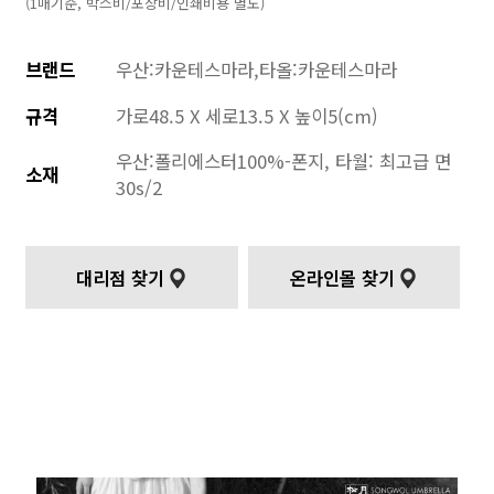
(1매기준, 박스비/포장비/인쇄비용 별도)
브랜드
우산:카운테스마라,타올:카운테스마라
규격
가로48.5 X 세로13.5 X 높이5(cm)
우산:폴리에스터100%-폰지, 타월: 최고급 면
소재
30s/2
대리점 찾기
온라인몰 찾기