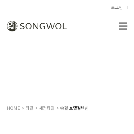
로그인
HOME
타월
세면타월
송월 호텔컬렉션
송월 호텔컬렉션 클래
식40