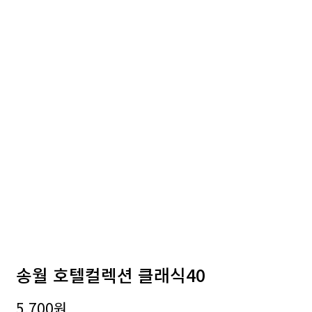
송월 호텔컬렉션 클래식40
5,700
원