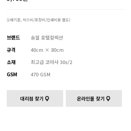
(1매기준, 박스비/포장비/인쇄비용 별도)
브랜드
송월 호텔컬렉션
규격
40cm × 80cm
소재
최고급 코마사 30s/2
GSM
470 GSM
대리점 찾기
온라인몰 찾기