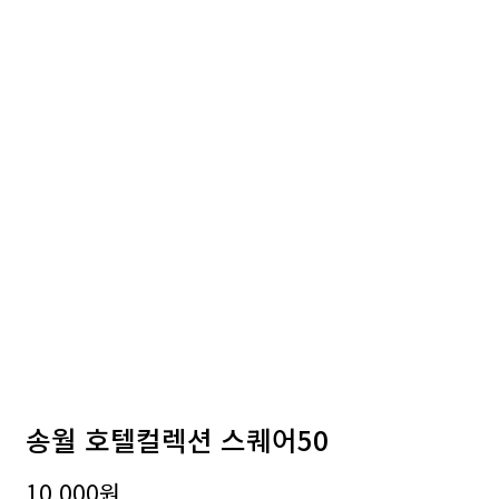
송월 호텔컬렉션 스퀘어50
10,000
원