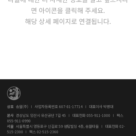
면 아이콘을 클릭해 주세요.
해당 상세 페이지로 연결됩니다.
상호
송월(주)
사업자등록번호 607-81-17714
대표이사 박병대
본사
경상남도 양산시 유산공단 7길 45
대표전화
055-911-1000
팩스
055-911-0990
서울
서울특별시 영등포구 신길로 59 샘탑빌딩 4층, 송월타올
대표전화
02-
515-2300
팩스 02-515-2360