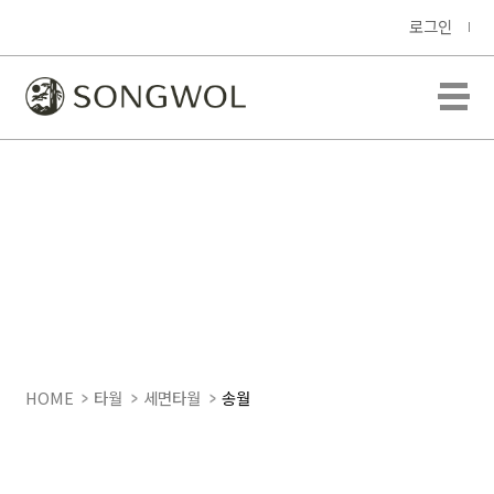
로그인
HOME
타월
세면타월
송월
송월 뉴 컬러 무지40