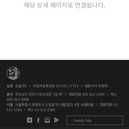
해당 상세 페이지로 연결됩니다.
상호
송월(주)
사업자등록번호 607-81-17714
대표이사 박병대
본사
경상남도 양산시 유산공단 7길 45
대표전화
055-911-1000
팩스
055-911-0990
서울
서울특별시 영등포구 신길로 59 샘탑빌딩 4층, 송월타올
대표전화
02-
515-2300
팩스 02-515-2360
Family Site