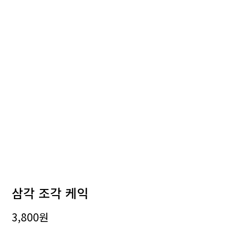
삼각 조각 케익
3,800
원