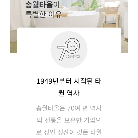
1949년부터 시작된 타
월 역사
송월타올은 70여 년 역사
와 전통을 보유한 기업으
로
장인 정신이 깃든 타월