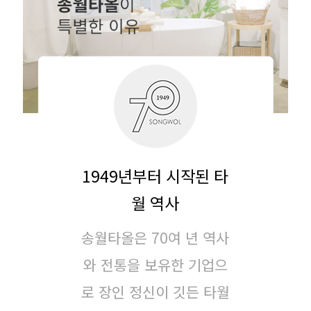
1949년부터 시작된 타
월 역사
송월타올은 70여 년 역사
와 전통을 보유한 기업으
로
장인 정신이 깃든 타월