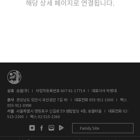
해당 상세 페이지로 연결됩니다.
상호
송월(주)
사업자등록번호 607-81-17714
대표이사 박병대
본사
경상남도 양산시 유산공단 7길 45
대표전화
055-911-1000
팩스
055-911-0990
서울
서울특별시 영등포구 신길로 59 샘탑빌딩 4층, 송월타올
대표전화
02-
515-2300
팩스 02-515-2360
Family Site