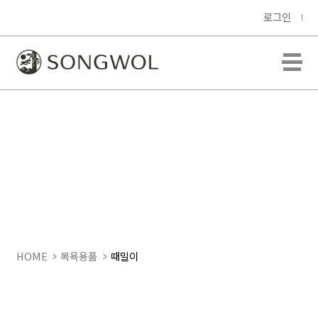
로그인
HOME
목욕용품
때밀이
빅마사지 때밀이40