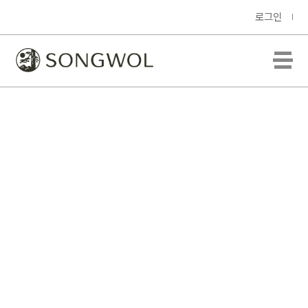
로그인
CM 센치40