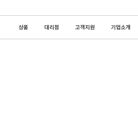
상품
대리점
고객지원
기업소개
송월 노을40