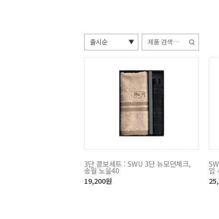
검
색:
3단 콤보세트 : SWU 3단 뉴모던체크,
SW
송월 노을40
입
19,200
원
25