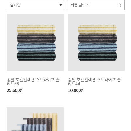
검
색:
송월 호텔컬렉션 스트라이프 솔
송월 호텔컬렉션 스트라이프 솔
리드68
리드44
25,600
원
10,000
원