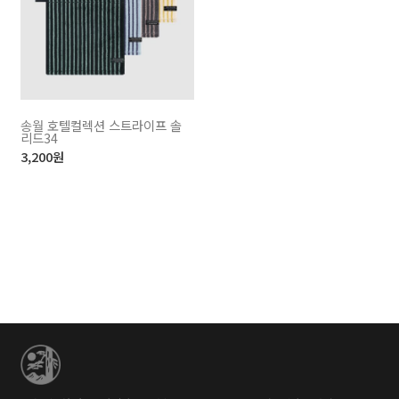
송월 호텔컬렉션 스트라이프 솔
리드34
3,200
원