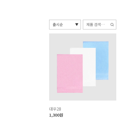
검
색:
대우28
1,300
원