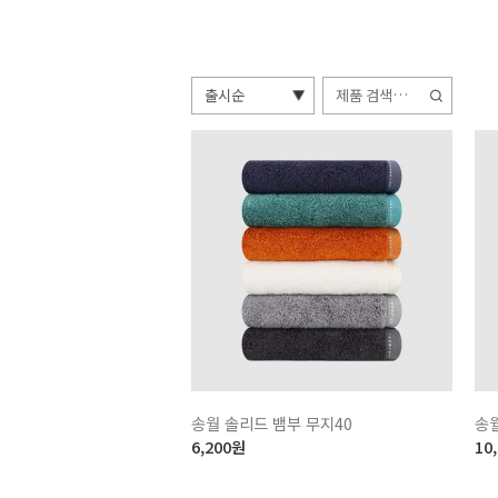
검
색:
송월 솔리드 뱀부 무지40
송
6,200
원
10