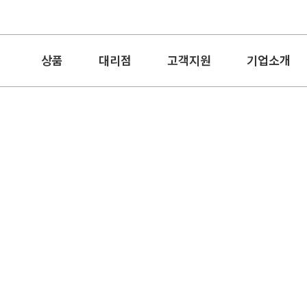
상품
대리점
고객지원
기업소개
뱀부얀 30s/2