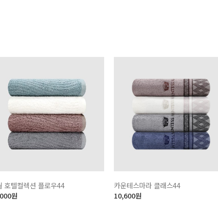
월 호텔컬렉션 플로우44
카운테스마라 클래스44
,000
원
10,600
원