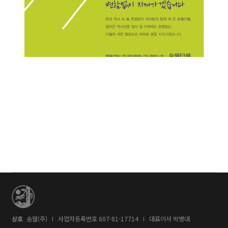
송월 기업광고_약속편
상호
송월(주)
사업자등록번호 607-81-17714
대표이사 박병대