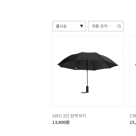
검
색:
SWU 2단 완벽무지
CM
13,600
원
15