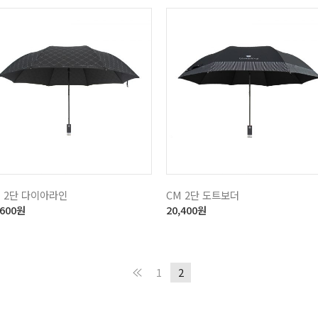
M 2단 다이아라인
CM 2단 도트보더
,600
원
20,400
원
1
2