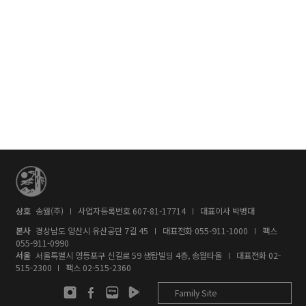
상호
송월(주)
사업자등록번호 607-81-17714
대표이사 박병대
본사
경상남도 양산시 유산공단 7길 45
대표전화
055-911-1000
팩스
055-911-0990
서울
서울특별시 영등포구 신길로 59 샘탑빌딩 4층, 송월타올
대표전화
02-
515-2300
팩스 02-515-2360
Family Site