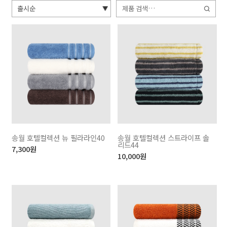
검
색:
송월 호텔컬렉션 뉴 필라라인40
송월 호텔컬렉션 스트라이프 솔
리드44
7,300
원
10,000
원