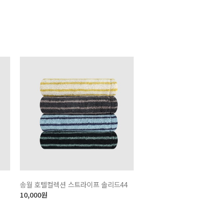
송월 호텔컬렉션 스트라이프 솔리드44
10,000
원