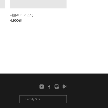
샤보렌 디럭스40
4,900
원
Family Site