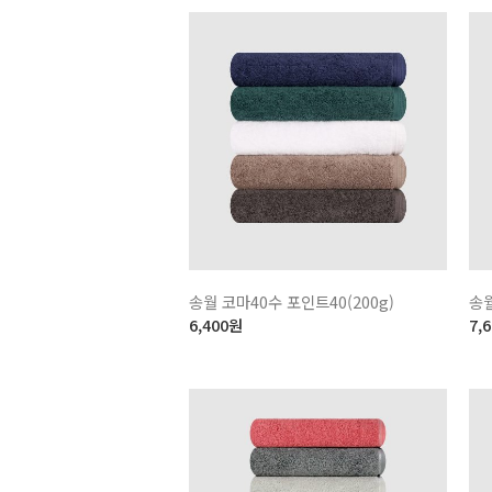
송월 코마40수 포인트40(200g)
송
6,400
원
7,