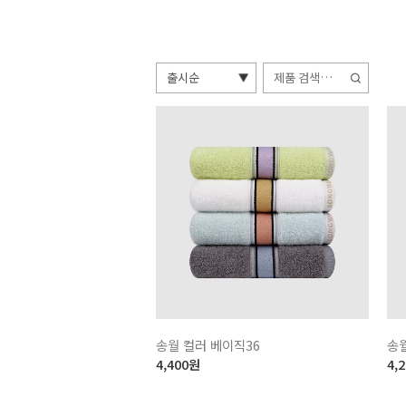
검
색:
송월 컬러 베이직36
송월
4,400
원
4,