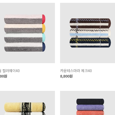
월 컬러웨이40
카운테스마라 체크40
600
원
8,800
원