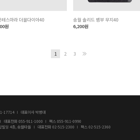
운테스마라 더블다이아40
송월 솔리드 뱀부 무지40
400
원
6,200
원
1
2
3
-17714
대표이사 박병대
대표전화
055-911-1000
팩스 055-911-0990
탑빌딩 4층, 송월타올
대표전화
02-515-2300
팩스 02-515-2360