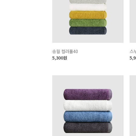
송월 컬러풀40
스
5,300
원
5,