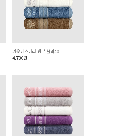
카운테스마라 뱀부 블럭40
4,700
원