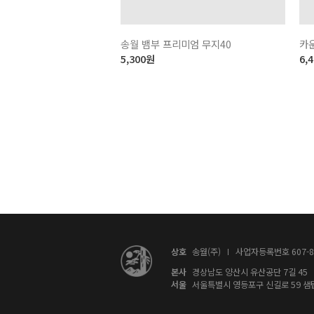
송월 뱀부 프리미엄 무지40
카
5,300
원
6,
상호
송월(주)
사업자등록번호 607-81
본사
경상남도 양산시 유산공단 7길 45
서울
서울특별시 영등포구 신길로 59 샘