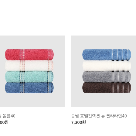
 볼륨40
송월 호텔컬렉션 뉴 필라라인40
200
원
7,300
원