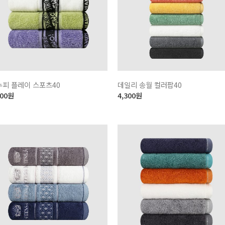
누피 플레이 스포츠40
데일리 송월 컬러팝40
900
원
4,300
원