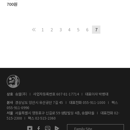
700
원
1
2
3
4
5
6
7
상호
송월(주)
사업자등록번호 607-81-17714
대표이사 박병대
본사
경상남도 양산시 유산공단 7길 45
대표전화
055-911-1000
팩스
055-911-0990
서울
서울특별시 영등포구 신길로 59 샘탑빌딩 4층, 송월타올
대표전화
02-
515-2300
팩스 02-515-2360
Family Site