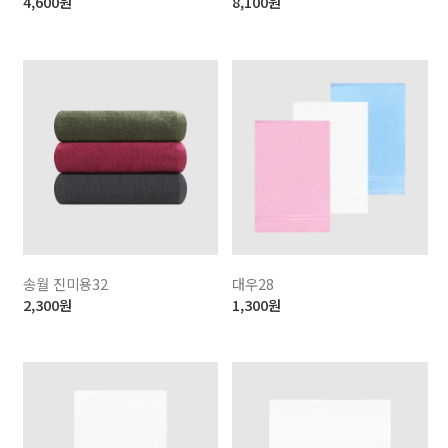
4,600
원
8,100
원
송월 진미용32
대우28
2,300
원
1,300
원