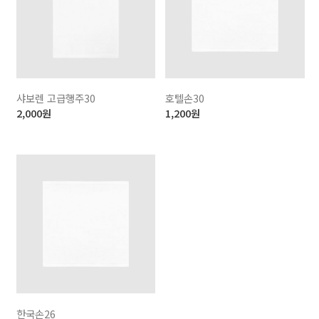
샤보렌 고급행주30
호텔손30
2,000
원
1,200
원
한국손26