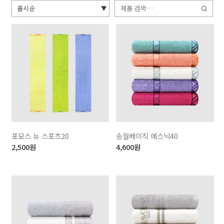
검
색:
포모스 뉴 스포츠20
송월베이직 에스닉40
2,500
원
4,600
원