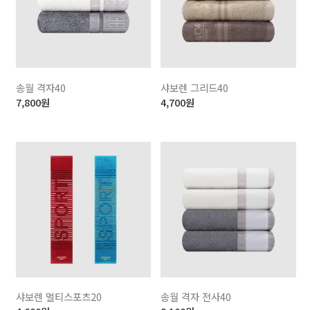
송월 격자40
샤보렌 그리드40
7,800
원
4,700
원
샤보렌 멀티스포츠20
송월 격자 전사40